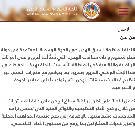
الأخبار
ن نحن
للجنة المنظمة لسباق الهجن هي الجهة الرسمية المعتمدة في دولة
طر لتنظيم وإدارة سباقات الهجن، التي تُعدُّ أحد أعرق وأغنى التراثات
لرياضية والثقافية في المنطقة. تأسست اللجنة بهدف الحفاظ على
ذا الإرث الوطني العريق وتعزيزه بما يتوافق مع تطورات العصر، عبر
نظيم فعاليات سباقات الهجن التي تواكب أعلى معايير الجودة
الاحترافية.
عمل اللجنة على تطوير رياضة سباق الهجن على كافة المستويات،
ن خلال وضع الأطر التنظيمية واللوائح الفنية التي تضمن نزاهة
لمنافسات وشفافيتها، بالإضافة إلى دعم وتنمية المواهب المحلية
تعزيز قدرات المشاركين بما يرفع من مستوى الأداء التنافسي.