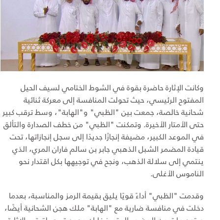
وكانت الإثارة حاضرة بقوة في الشوط الختامي لسيف الحيل
المفتوح الرئيسي، حيث تحولت المنافسة إلى معركة ثنائية
شحانية خالصة، جمعت بين "الظبي" و"الهابة"، وسط ترقب كبير
حتى الأمتار الأخيرة. وتمكنت "الظبي" من خطف الصدارة والتألق
في الموعد الكبير، مضيفة إنجازًا جديدًا إلى سجل إنجازاتها، تحت
قيادة المضمر الشبل الذهبي جابر بن سالم فاران المري، الذي
ينتمي إلى سلالة الذهب، ونجح في توجيهها بكل اقتدار نحو
الناموس الأغلى.
وقدمت "الظبي" أداءً قويًا يليق بقيمة الرمز والمناسبة، بعدما
دخلت في منافسة ضارية مع "الهابة" ملك هجن الشحانية أيضًا،
وبتوجيهات من المضمر المتميز فاران محمد قريع، لتبقى الإثارة