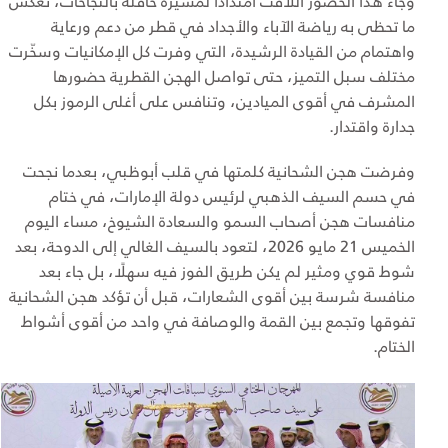
وجاء هذا الحضور اللافت امتدادًا لمسيرة حافلة بالنجاحات، تعكس
ما تحظى به رياضة الآباء والأجداد في قطر من دعم ورعاية
واهتمام من القيادة الرشيدة، التي وفرت كل الإمكانيات وسخّرت
مختلف سبل التميز، حتى تواصل الهجن القطرية حضورها
المشرف في أقوى الميادين، وتنافس على أغلى الرموز بكل
جدارة واقتدار.
وفرضت هجن الشحانية كلمتها في قلب أبوظبي، بعدما نجحت
في حسم السيف الذهبي لرئيس دولة الإمارات، في ختام
منافسات هجن أصحاب السمو والسعادة الشيوخ، مساء اليوم
الخميس 21 مايو 2026، لتعود بالسيف الغالي إلى الدوحة، بعد
شوط قوي ومثير لم يكن طريق الفوز فيه سهلًا، بل جاء بعد
منافسة شرسة بين أقوى الشعارات، قبل أن تؤكد هجن الشحانية
تفوقها وتجمع بين القمة والوصافة في واحد من أقوى أشواط
الختام.