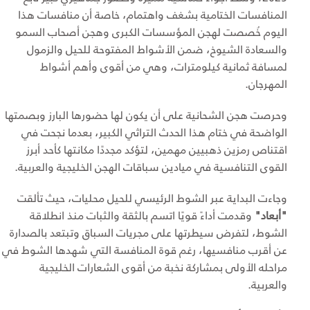
المنافسات الختامية بشغف واهتمام، خاصة أن منافسات هذا
اليوم خُصصت لهجن المؤسسات الكبرى وهجن أصحاب السمو
والسعادة الشيوخ، ضمن الأشواط المفتوحة للحيل والزمول
لمسافة ثمانية كيلومترات، وهي من أقوى وأهم أشواط
المهرجان.
وحرصت هجن الشحانية على أن يكون لها حضورها البارز وبصمتها
الواضحة في ختام هذا الحدث التراثي الكبير، بعدما نجحت في
اقتناص رمزين ذهبيين مهمين، لتؤكد مجددًا مكانتها كأحد أبرز
القوى التنافسية في ميادين سباقات الهجن الخليجية والعربية.
وجاءت البداية عبر الشوط الرئيسي للحيل محليات، حيث تألقت
"أبعاد"
وقدمت أداءً قويًا اتسم بالثقة والثبات منذ انطلاقة
الشوط، لتفرض سيطرتها على مجريات السباق وتبتعد بالصدارة
عن أقرب منافسيها، رغم قوة المنافسة التي شهدها الشوط في
مراحله الأولى بمشاركة نخبة من أقوى الشعارات الخليجية
والعربية.