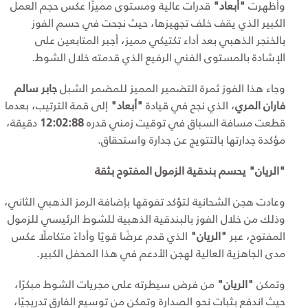
وأظهرت
"أبعاد"
قدرات عالية ومستوى مميزًا عكس حجم العمل
الكبير الذي يقف خلف تجهيزها، حيث نجحت في حسم الفوز
بالخنجر الذهبي بعد أداء تكتيكي مميز، أجبر المتابعين على
الإشادة بالمستوى الفني الرفيع الذي قدمته خلال الشوط.
وجاء هذا الفوز ثمرة التضمير المميز للمضمر الشبل
جابر سالم
فاران المري
، الذي نجح في قيادة
"أبعاد"
إلى قمة الترتيب، بعدما
قطعت مسافة السباق في توقيت زمني قدره
12:02:88
دقيقة،
مؤكدة جدارتها بالتتويج عن جدارة واستحقاق.
"الريان" يحسم بندقية الزمول المفتوح بثقة
وعادت هجن الشحانية لتؤكد تفوقها بإضافة الرمز الذهبي الثاني،
وذلك من خلال الفوز بالبندقية الذهبية للشوط الرئيسي للزمول
المفتوح، عبر
"الريان"
الذي قدم عرضًا قويًا وأداءً متكاملًا عكس
مدى الجاهزية العالية لهجن الأدعم في هذا المحفل الكبير.
وتمكن
"الريان"
من فرض سيطرته على مجريات الشوط مبكرًا،
حيث اندفع بثبات نحو الصدارة وتمكن من توسيع الفارق تدريجيًا،