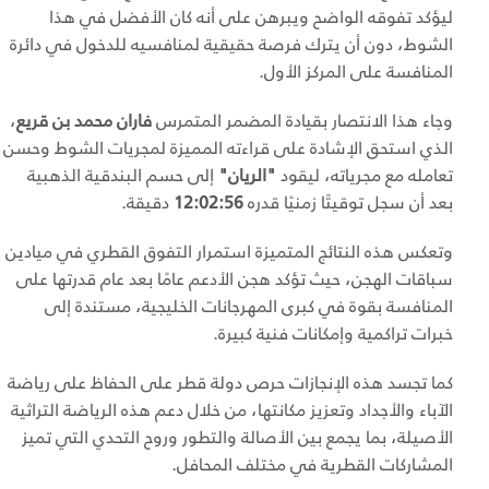
ليؤكد تفوقه الواضح ويبرهن على أنه كان الأفضل في هذا
الشوط، دون أن يترك فرصة حقيقية لمنافسيه للدخول في دائرة
المنافسة على المركز الأول.
وجاء هذا الانتصار بقيادة المضمر المتمرس
فاران محمد بن قريع
،
الذي استحق الإشادة على قراءته المميزة لمجريات الشوط وحسن
تعامله مع مجرياته، ليقود
"الريان"
إلى حسم البندقية الذهبية
بعد أن سجل توقيتًا زمنيًا قدره
12:02:56
دقيقة.
وتعكس هذه النتائج المتميزة استمرار التفوق القطري في ميادين
سباقات الهجن، حيث تؤكد هجن الأدعم عامًا بعد عام قدرتها على
المنافسة بقوة في كبرى المهرجانات الخليجية، مستندة إلى
خبرات تراكمية وإمكانات فنية كبيرة.
كما تجسد هذه الإنجازات حرص دولة قطر على الحفاظ على رياضة
الآباء والأجداد وتعزيز مكانتها، من خلال دعم هذه الرياضة التراثية
الأصيلة، بما يجمع بين الأصالة والتطور وروح التحدي التي تميز
المشاركات القطرية في مختلف المحافل.