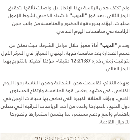
ولم تكتف هجن الرئاسة بهذا الإنجاز، بل واصلت تألقها بتحقيق
الرمز الثاني، بعد فوز
"الذيب"
بالشداد الذهبي لشوط الزمول
محليات، ليؤكد بدوره قوة الحضور والمنافسة من جانب هجن
الرئاسة في منافسات اليوم الختامي.
وقدم
"الذيب"
أداءً مميزًا خلال مراحل الشوط، حيث تمكن من
حسم الصدارة بعد منافسة قوية، لينهي السباق في المركز الأول
بتوقيت زمني قدره
12:21:87
دقيقة، مؤكدًا أحقيته بالتتويج بهذا
الرمز الغالي.
وبهذه النتائج، تقاسمت هجن الشحانية وهجن الرئاسة رموز اليوم
الختامي، في مشهد يعكس قوة المنافسة وارتفاع المستوى
الفني، ويؤكد المكانة الكبيرة التي تحظى بها سباقات الهجن في
دول الخليج، باعتبارها واحدة من أهم الرياضات التراثية التي تحظى
باهتمام واسع ودعم مستمر، بما يضمن استمرارها وتطورها
للأجيال القادمة.