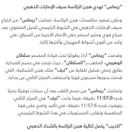
"ريماس" تهدي هجن الرئاسة سيف الإمارات الذهبي
وعلى صعيد منافسات هجن الرئاسة، تمكنت
"ريماس"
من انتزاع
سيف الإمارات الذهبي في الشوط الرئيسي للحيل المفتوح، بعد
صراع قوي ومثير استمر حتى الأمتار الأخيرة من السباق، في
واحد من أقوى أشواط المهرجان وأكثرها إثارة.
وقدمت
"ريماس"
أداءً بطوليًا تحت قيادة المضمر
سلطان
الوهيبي
، الملقب بـ
"السلطان"
، حيث نجحت في حسم الصدارة
بفارق زمني ضئيل للغاية عن
"ترف"
ملك هجن الشحانية، التي
قدمت بدورها مستوى قويًا واستحقت المركز الثاني عن جدارة.
وتمكنت
"ريماس"
من حسم اللقب بعد أن سجلت توقيتًا زمنيًا
قدره
11:57:0
دقيقة، فيما جاءت
"ترف"
في المركز الثاني
بتوقيت قدره 11:57:6 دقيقة، في تأكيد واضح على قوة
المنافسة وتقارب المستويات في هذا الشوط الرئيسي.
"الذيب" يكمل ثنائية هجن الرئاسة بالشداد الذهبي